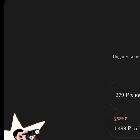
Поднимем рез
279
₽
в н
3 587
₽
1 499
₽
за 