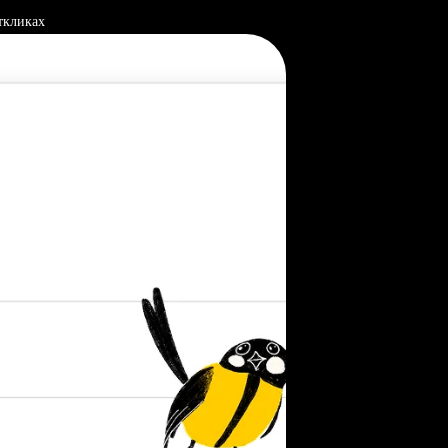
ткликах