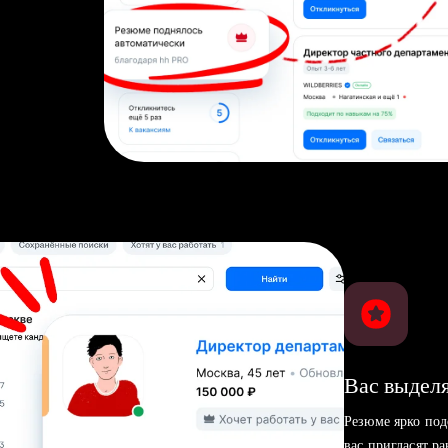
Вас выделя
Резюме ярко под
вас пригласят р