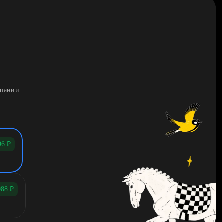
мпании
96
₽
088
₽