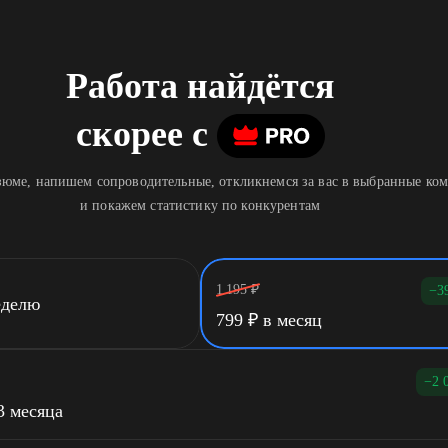
Работа найдётся
скорее
c
юме, напишем сопроводительные, откликнемся за вас в выбранные ко
и покажем статистику по конкурентам
1 195
₽
−3
еделю
799
₽
в месяц
−2 
3 месяца