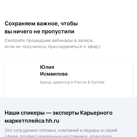
Сохраняем важное, чтобы
вы ничего не пропустили
Смотрите прошедшие вебинары в записи,
если не получилось присоединиться к эфиру
Игорь
Даниил
Юлия
Мария
Денис
Зуриев
Харламов
Исмаилова
Оборина
Мерзлов
Руководитель ИТ-проектов, международный
Head Product Manager в Ozon / ex-Huawei,
Бренд-директор в Procter & Gamble
Менеджер продукта в hh.ru
Креативный директор в XReady Lab, ex-КРОК
аэропорт Шереметьево, ex-Лукойл
Playrix
Наши спикеры — эксперты Карьерного
маркетплейса hh.ru
Это сотрудники топовых компаний и лидеры в своей
сфере, профессиональные наставники, психологи,