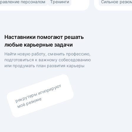
орт
Управление персоналом
Тренинги
льная
(market/product fit) в найме. Знаю ожидания
рекрутеров, нанимающих менеджеров
товленных
и владельцев компаний. • Выстраиваю
а
сторителлинг в резюме и самопрезентации для
а на рынок
раскрытия вашей профессиональной личности •
Наставники помогают решать
ий •
Выравниваю ваши личные цели и планы
любые карьерные задачи
аботы,
работодателя.
выявления
Найти новую работу, сменить профессию,
троения
подготовиться к важному собеседованию
По итогам
или продумать план
развития карьеры
аказчиков
рекрутеры игнорируют
моё резюме