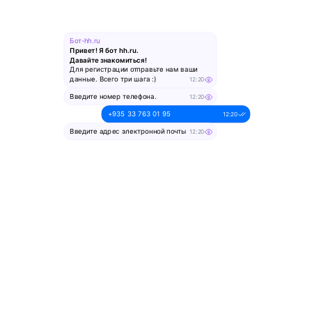
Бот-hh.ru
Привет! Я бот hh.ru.
Давайте знакомиться!
Для регистрации отправьте нам ваши
данные. Всего три шага :)
12:20
Введите номер телефона.
12:20
+935 33 763 01 95
12:20
Введите адрес электронной почты
12:20
alesya-pochta@ya.ru.
12:20
Введите ваше имя
12:20