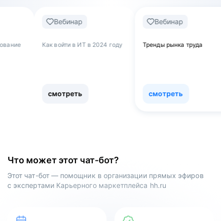
Вебинар
Вебинар
Веби
 войти в ИТ в 2024 году
Тренды рынка труда
Обнулять
как увол
работы и 
сферу
смотреть
смотреть
смотр
Что может этот чат-бот?
Этот чат-бот — помощник в организации прямых эфиров
с экспертами Карьерного маркетплейса hh.ru