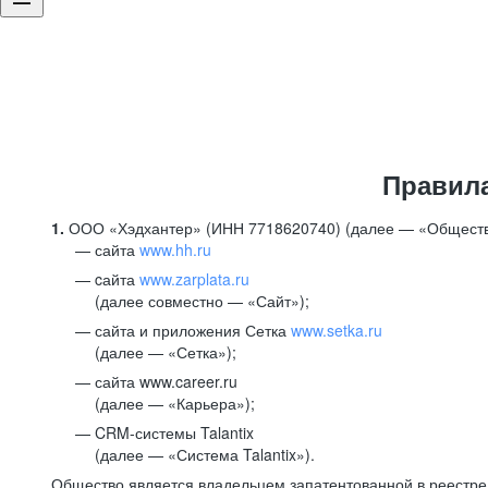
Правил
1.
ООО «Хэдхантер» (ИНН 7718620740) (далее — «Обществ
сайта
www.hh.ru
cайта
www.zarplata.ru
(далее совместно — «Сайт»);
сайта и приложения Сетка
www.setka.ru
(далее — «Сетка»);
сайта www.career.ru
(далее — «Карьера»);
CRM-системы Talantix
(далее — «Система Talantix»).
Общество является владельцем запатентованной в реестр