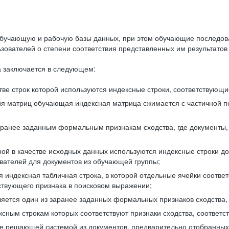
бучающую и рабочую базы данных, при этом обучающие последов
ователей о степени соответствия представленных им результатов 
 заключается в следующем:
ве строк которой используются индексные строки, соответствующ
ия матриц обучающая индексная матрица сжимается с частичной п
аранее заданным формальным признакам сходства, где документы,
ой в качестве исходных данных используются индексные строки д
ователей для документов из обучающей группы;
индексная табличная строка, в которой отдельные ячейки соответ
тствующего признака в поисковом выражении;
ляется один из заранее заданных формальных признаков сходства
ксным строкам которых соответствуют признаки сходства, соотве
е решающей системой из документов, предварительно отобранных 