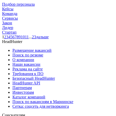
Подбор персонала
Кейсы
Команда
Сервисы
Закон
Лидер
Стартап
1
2
3
4
5
6
7
8
9
10
11
...
23
дальше
HeadHunter
Размещение вакансий
Поиск по резюме
О компании
Наши вакансии
Реклама на сайте
Требования к ПО
Безопасный HeadHunter
HeadHunter API
Партнерам
Инвесторам
Каталог компаний
Поиск по вакансиям в Мариинске
Сетка: соцсеть для нетворкинга
Соискателям