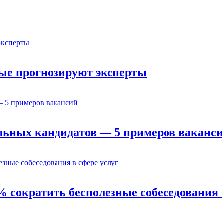
орые прогнозируют эксперты
льных кандидатов — 5 примеров ваканс
% сократить бесполезные собеседования 