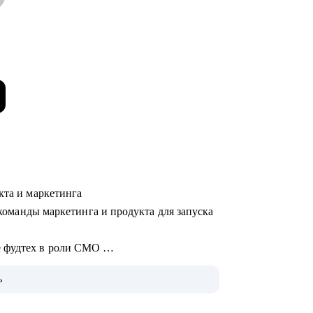
укта и маркетинга
л команды маркетинга и продукта для запуска
е фудтех в роли CMO
ook в Дублине
ь
 кампаний с блогерами Uno Dos Trends
артапе, менеджер в корпорации,