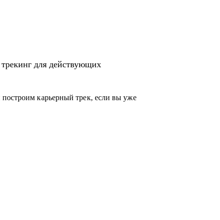
ндациями и наблюдениями на основе
 и карьерных задач
 трекинг для действующих
ом
офиль
нный опыт
 построим карьерный трек, если вы уже
енческих позиций
 уровня