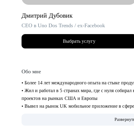
Дмитрий Дубовик
CEO в Uno Dos Trends / ex-Facebook
Выбрать услугу
Обо мне
• Более 14 лет международного опыта на стыке прод
• Жил и работал в 5 странах мира, где с нуля собира
проектов на рынках США и Европы
• Вывел на рынок UK мобильное приложение в сфер
• Руководил операционными и IT-проектами в Faceb
Развернут
• Сейчас CEO и сооснователь платформы для запуска
• 3 раза сменил карьерный вектор: руководитель в ст