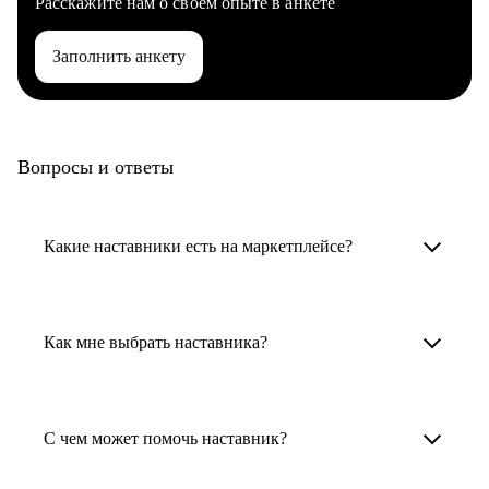
Расскажите нам о своем опыте в анкете
Заполнить анкету
Вопросы и ответы
Какие наставники есть на маркетплейсе?
Карьерные наставники — это HR-
специалисты, карьерные консультанты,
Как мне выбрать наставника?
психологи, резюмерайтеры и менторы.
Умный поиск поможет в три клика выбрать
Менторы работают в ИТ, дизайне, других
наставника для достижения вашей цели.
С чем может помочь наставник?
узкоспециализированных сферах. Они
помогут прокачать навыки, построить