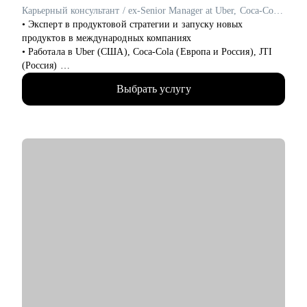
Карьерный консультант / ex-Senior Manager at Uber, Coca-Cola, JTI
• Эксперт в продуктовой стратегии и запуску новых
продуктов в международных компаниях
• Работала в Uber (США), Coca-Cola (Европа и Россия), JTI
(Россия)
• Разносторонний опыт работы в крупных компаниях:
Выбрать услугу
запускала новые продукты, составляла стратегии, занималась
операционной эффективностью и аналитикой
• Лидировала запуск quick commerce продукта в США «Uber
Eats Market», а также создала сеть дарксторов для линии
косметики Дженнифер Энистон на Uber Eats
• Отвечала за разработку бизнес стратегии в Coca-Cola в
Европе и России
• Окончила бизнес-школу HEC Paris (MSc Strategic
Management), а также ВШЭ (Мировая экономика)
• Карьерный консультант и ментор стартапов в американских
акселераторах (например, Techstars)
• Автор статей в Forbes, RBC.pro, Rusbase, TAdviser
С чем помогу:
• Помогу построить план по поиску работы в международных
компаниях и за границей (Европа, США)