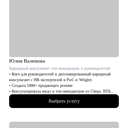
Юлия
Валюхова
Карьерный консультант топ-менеджеров и руководителей
• Коуч для руководителей и дипломированный карьерный
консультант с HR-экспертизой в PwC и Wrigley
• Создала 1000+ продающих резюме
• Консультировала мидл и топ-менеджеров из Сбера, ВТБ,
Газпрома, РЖД, Минстроя РФ
Выбрать услугу
• Глубоко знаю систему отбора в российских компаниях и
требования работодателей
• Помогаю не просто «упаковать» опыт, а выстроить
карьерную стратегию на российском рынке труда