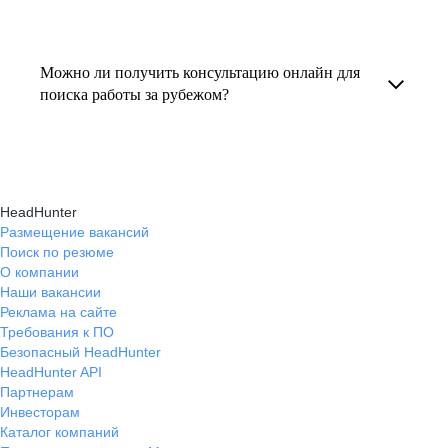
резюме под международные стандарты
текущем месте работы и о том, кому он будет
Профессиональная помощь в поиске работы
и рекомендации по прохождению интервью.
полезен, с какими запросами работает.
за границей включает подготовку резюме
Можно ли получить консультацию онлайн для
Вы точно найдёте того, кто вам нужен!
на иностранном языке, подбор вакансий,
поиска работы за рубежом?
адаптацию к международному рынку труда
Да, карьерные эксперты hh.ru оказывают
и советы по успешному трудоустройству.
помощь в поиске работы за границей онлайн,
помогая выбрать страну, вакансию, а также
HeadHunter
эффективно пройти все этапы собеседования.
Размещение вакансий
Поиск по резюме
О компании
Наши вакансии
Реклама на сайте
Требования к ПО
Безопасный HeadHunter
HeadHunter API
Партнерам
Инвесторам
Каталог компаний