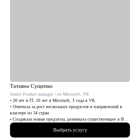
• Если вы тимлид, помогу организовать командные процессы,
улучшить взаимодействие с бизнесом, презентовать
результаты работы команды.
• Расскажу, как организовать процесс найма в команду.
Кому могу помочь:
• Инженерам по тестированию / QA (junior, middle, senior,
lead).
• Всем, кто только собирается начать работать в области QA
или в IT.
• Тем, кто не может найти первую работу в IT.
• Тем, кто зашел в тупик в плане карьеры/уперся в потолок.
• Тем, кто столкнулся со сложной задачей на проекте.
Татьяна
Сущенко
Senior Product manager / ex-Microsoft, VK
• 20 лет в IT, 10 лет в Microsoft, 3 года в VK.
• Отвечала за рост нескольких продуктов и направлений в
кластере из 34 стран.
• Создавала новые продукты, развивала существующие в B2B
и B2C.
Выбрать услугу
• Управляла портфелем из 30 продуктов.
• Помогаю стартапам.