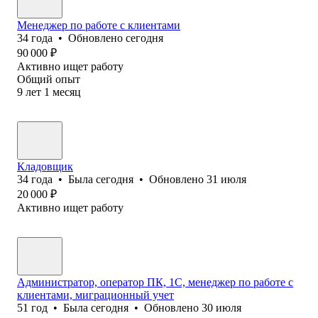
Менеджер по работе с клиентами
34
года
•
Обновлено
сегодня
90 000
₽
Активно ищет работу
Общий опыт
9
лет
1
месяц
Кладовщик
34
года
•
Была
сегодня
•
Обновлено
31 июля
20 000
₽
Активно ищет работу
Администратор, оператор ПК, 1С, менеджер по работе с
клиентами, миграционный учет
51
год
•
Была
сегодня
•
Обновлено
30 июля