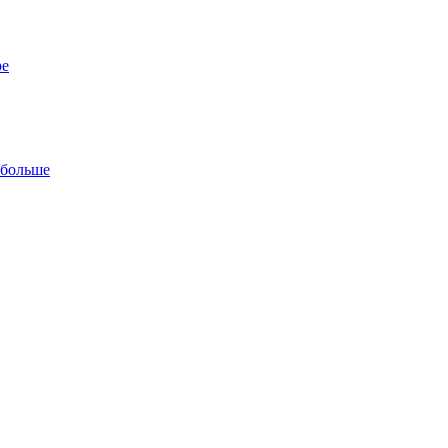
ре
 больше