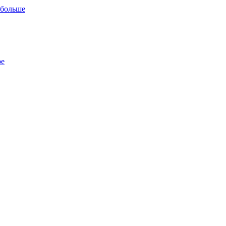
 больше
ре