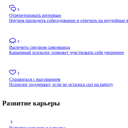
Отрепетировать интервью
Научим проходить собеседование и отвечать на неудобные
Вылечить синдром самозванца
Карьерный психолог поможет чувствовать себя увереннее
Справиться с выгоранием
Психолог поддержит, если не осталось сил на работу
Развитие карьеры
Развитие навыков и карьеры